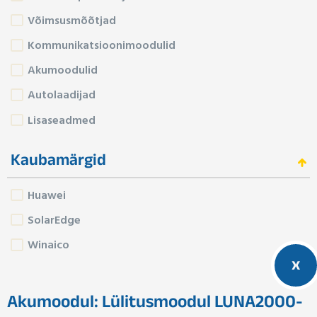
Võimsusmõõtjad
Kommunikatsioonimoodulid
Akumoodulid
Autolaadijad
Lisaseadmed
Kaubamärgid
Huawei
SolarEdge
Winaico
x
Akumoodul: Lülitusmoodul LUNA2000-