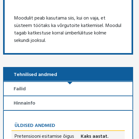
Moodulit peab kasutama siis, kui on vaja, et
süsteem töötaks ka võrgutoite katkemisel. Moodul
tagab katkestuse korral ümberlülituse kolme
sekundi jooksul.
Tehnilised andmed
Failid
Hinnainfo
ÜLDISED ANDMED
Pretensiooni esitamise õigus
Kaks aastat.