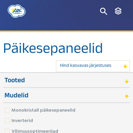
Päikesepaneelid
Hind kasvavas järjestuses
Tooted
Mudelid
Monokristall päikesepaneelid
Inverterid
Võimsusoptimeerijad