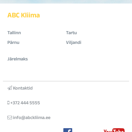
ABC Kliima
Tallinn
Tartu
Pärnu
Viljandi
Järelmaks
Kontaktid
+372 444 5555
info@abckliima.ee