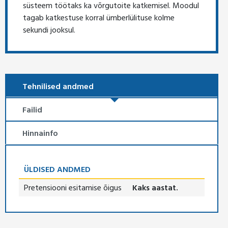
süsteem töötaks ka võrgutoite katkemisel. Moodul
tagab katkestuse korral ümberlülituse kolme
sekundi jooksul.
Tehnilised andmed
Failid
Hinnainfo
ÜLDISED ANDMED
Pretensiooni esitamise õigus
Kaks aastat.