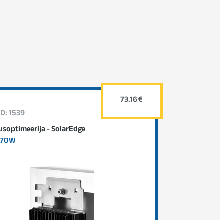
73.16 €
ID: 1539
soptimeerija - SolarEdge
370W