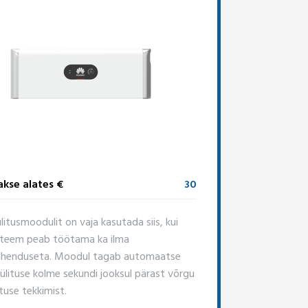
kse alates €
30
litusmoodulit on vaja kasutada siis, kui
teem peab töötama ka ilma
henduseta. Moodul tagab automaatse
ülituse kolme sekundi jooksul pärast võrgu
tuse tekkimist.