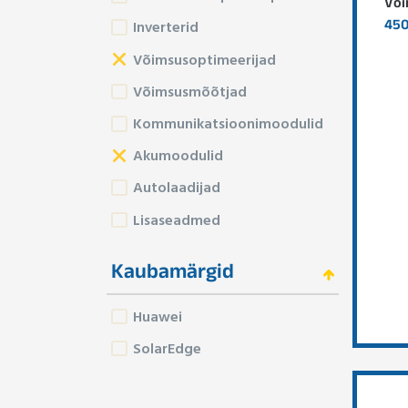
Või
450
Inverterid
Võimsusoptimeerijad
Võimsusmõõtjad
Kommunikatsioonimoodulid
Akumoodulid
Autolaadijad
Lisaseadmed
Kaubamärgid
Huawei
SolarEdge