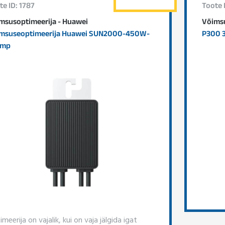
te ID: 1787
Toote 
msusoptimeerija - Huawei
Võimsu
msuseoptimeerija Huawei SUN2000-450W-
P300 
omp
meerija on vajalik, kui on vaja jälgida igat