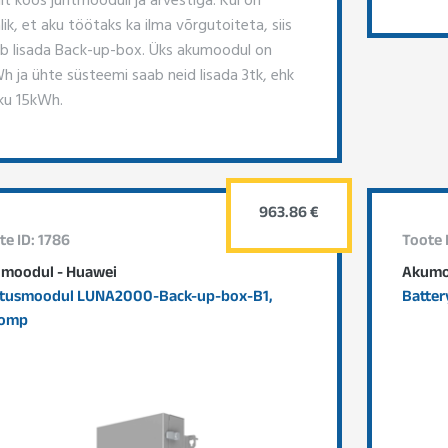
lik, et aku töötaks ka ilma võrgutoiteta, siis
eb lisada Back-up-box. Üks akumoodul on
h ja ühte süsteemi saab neid lisada 3tk, ehk
ku 15kWh.
963.86 €
te ID: 1786
Toote 
moodul - Huawei
Akumo
itusmoodul LUNA2000-Back-up-box-B1,
Batte
komp