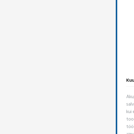
Kuu
Aku
sal
kui 
too
töö
ain