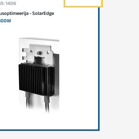
ID: 1406
soptimeerija - SolarEdge
300W