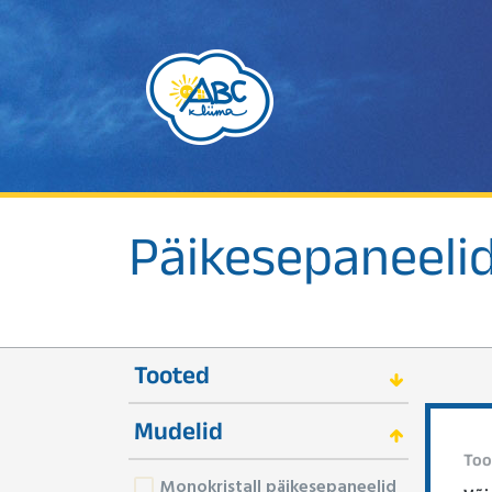
Päikesepaneeli
Tooted
Mudelid
Too
Monokristall päikesepaneelid