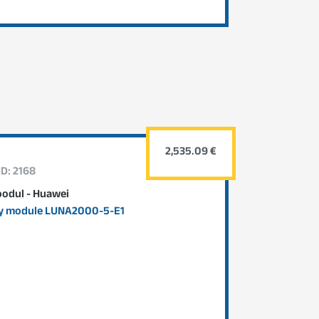
2,535.09 €
ID: 2168
odul - Huawei
ry module LUNA2000-5-E1