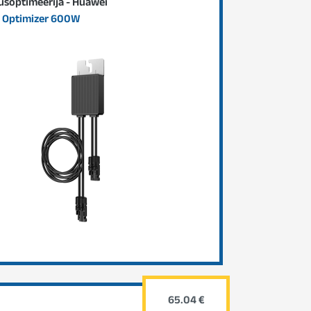
soptimeerija - Huawei
 Optimizer 600W
65.04 €