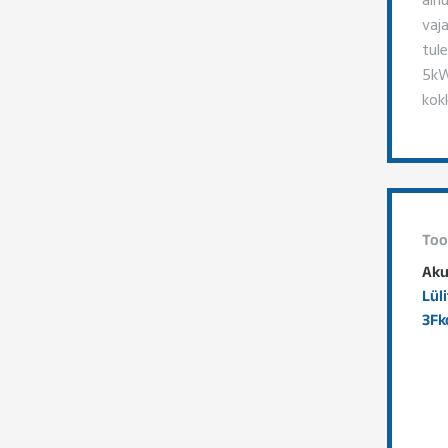
vaja
tul
5kW
kok
Too
Aku
Lül
3F