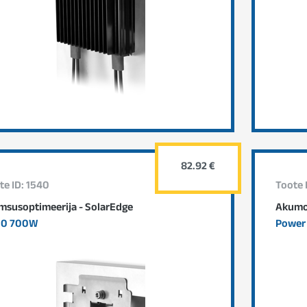
82.92 €
te ID: 1540
Toote 
msusoptimeerija - SolarEdge
Akumo
00 700W
Power