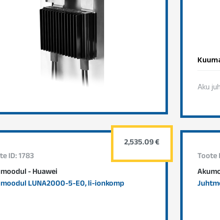
Kuuma
Aku ju
2,535.09 €
te ID: 1783
Toote 
moodul - Huawei
Akumo
moodul LUNA2000-5-E0, li-ionkomp
Juhtm