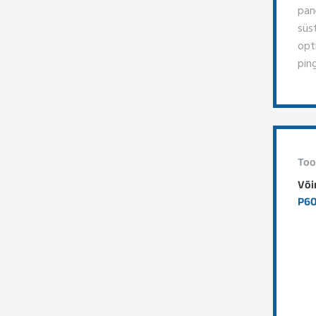
pane
süs
opt
ping
Too
Või
P6