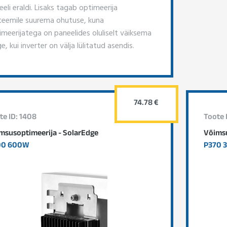
eli eraldi. Lisaks tagab optimeerija
teemile suurema ohutuse, kuna
imeerijatega on paneelides oluliselt väiksema
e, kui inverter on välja lülitatud asendis.
74.78 €
te ID: 1408
Toote 
msusoptimeerija - SolarEdge
Võimsu
00 600W
P370 