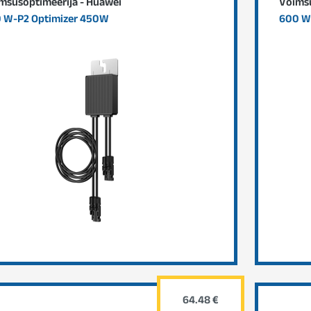
msusoptimeerija - Huawei
Võimsu
 W-P2 Optimizer 450W
600 W
64.48 €