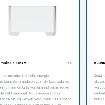
makse alates €
74
Kuuma
, mis on mõeldud elektrienergia
Seda lü
vestamiseks ja mida on võimalik kasutada siis,
akusüs
elektri hind on kallis või paneelid parasjagu ei
võrguü
da elektrienergiat. NB! Akudega süsteem
ümberl
tab ka siis, kui katkeb võrgutoide. NB! Töötab
katkes
ult koos juhtmooduli ja arvestiga. Kui on