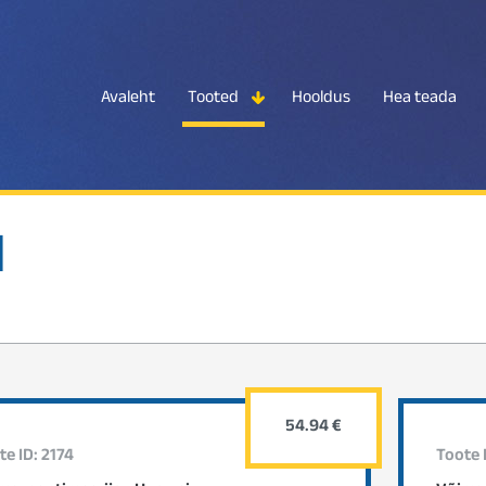
Avaleht
Tooted
Hooldus
Hea teada
d
54.94 €
te ID: 2174
Toote 