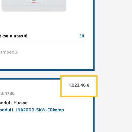
kse alates €
38
htmoodul.
1,023.46 €
ID: 1785
odul - Huawei
oodul LUNA2000-5KW-C0komp