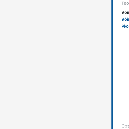
Too
Või
Või
Pk
Opti