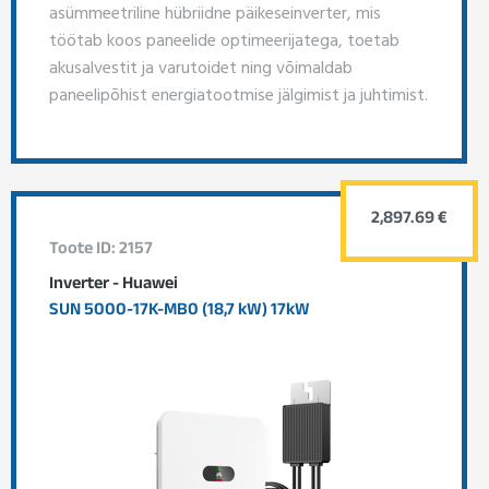
asümmeetriline hübriidne päikeseinverter, mis
töötab koos paneelide optimeerijatega, toetab
akusalvestit ja varutoidet ning võimaldab
paneelipõhist energiatootmise jälgimist ja juhtimist.
2,897.69 €
Toote ID: 2157
Inverter - Huawei
SUN 5000-17K-MB0 (18,7 kW) 17kW