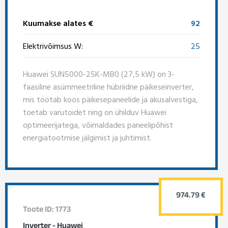
Kuumakse alates €
92
Elektrivõimsus W:
25
Huawei SUN5000-25K-MB0 (27,5 kW) on 3-
faasiline asümmeetriline hübriidne päikeseinverter,
mis töötab koos päikesepaneelide ja akusalvestiga,
toetab varutoidet ning on ühilduv Huawei
optimeerijatega, võimaldades paneelipõhist
energiatootmise jälgimist ja juhtimist.
974.79 €
Toote ID: 1773
Inverter - Huawei