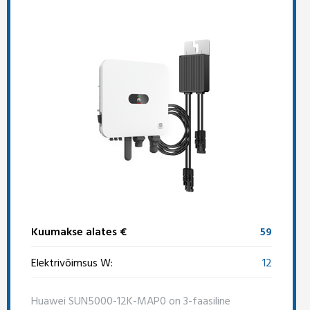
Kuumakse alates €
59
Elektrivõimsus W:
12
Huawei SUN5000-12K-MAP0 on 3-faasiline