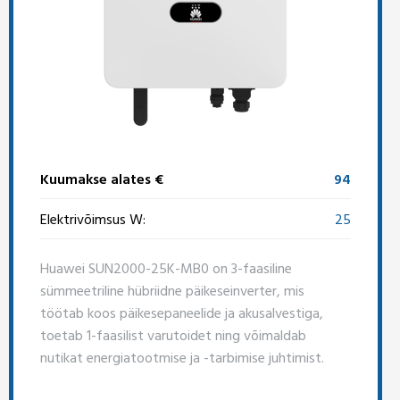
Kuumakse alates €
94
Elektrivõimsus W:
25
Huawei SUN2000-25K-MB0 on 3-faasiline
sümmeetriline hübriidne päikeseinverter, mis
töötab koos päikesepaneelide ja akusalvestiga,
toetab 1-faasilist varutoidet ning võimaldab
nutikat energiatootmise ja -tarbimise juhtimist.