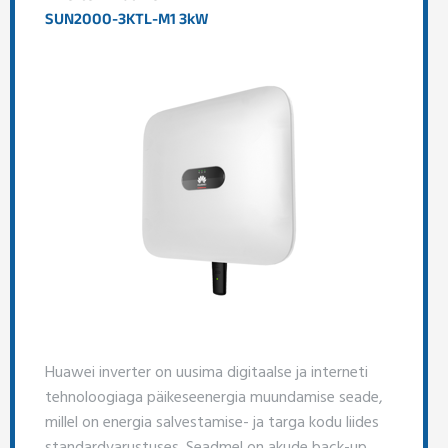
SUN2000-3KTL-M1 3kW
Huawei inverter on uusima digitaalse ja interneti
tehnoloogiaga päikeseenergia muundamise seade,
millel on energia salvestamise- ja targa kodu liides
standardvarustuses. Seadmel on akude back-up