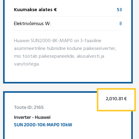
Kuumakse alates €
53
Elektrivõimsus W:
8
Huawei SUN2000-8K-MAP0 on 3-faasiline
asümmeetriline hübriidne kodune päikeseinverter,
mis töötab päikesepaneelide, akusalvesti ja
varutoitega.
2,010.81 €
Toote ID: 2165
Inverter - Huawei
SUN 2000-10K-MAP0 10kW