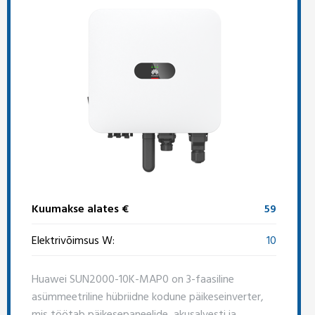
Kuumakse alates €
59
Elektrivõimsus W:
10
Huawei SUN2000-10K-MAP0 on 3-faasiline
asümmeetriline hübriidne kodune päikeseinverter,
mis töötab päikesepaneelide, akusalvesti ja