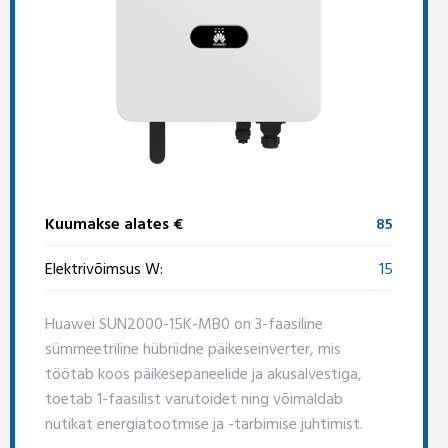
Kuumakse alates €
85
Elektrivõimsus W:
15
Huawei SUN2000-15K-MB0 on 3-faasiline
sümmeetriline hübriidne päikeseinverter, mis
töötab koos päikesepaneelide ja akusalvestiga,
toetab 1-faasilist varutoidet ning võimaldab
nutikat energiatootmise ja -tarbimise juhtimist.