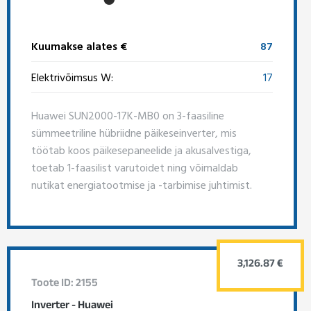
Kuumakse alates €
87
Elektrivõimsus W:
17
Huawei SUN2000-17K-MB0 on 3-faasiline
sümmeetriline hübriidne päikeseinverter, mis
töötab koos päikesepaneelide ja akusalvestiga,
toetab 1-faasilist varutoidet ning võimaldab
nutikat energiatootmise ja -tarbimise juhtimist.
3,126.87 €
Toote ID: 2155
Inverter - Huawei