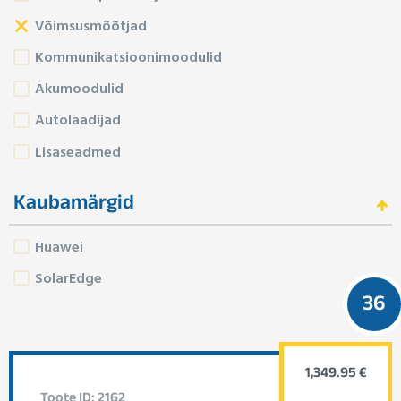
Võimsusmõõtjad
Kommunikatsioonimoodulid
Akumoodulid
Autolaadijad
Lisaseadmed
Kaubamärgid
Huawei
SolarEdge
36
1,349.95 €
Toote ID: 2162