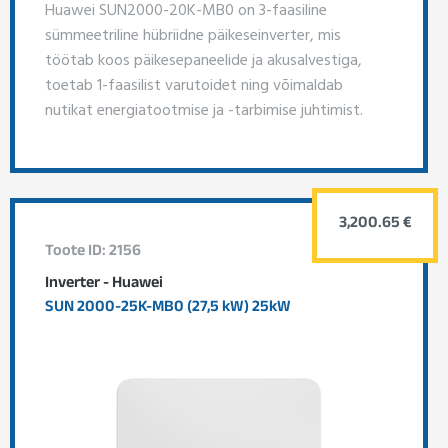
Huawei SUN2000-20K-MB0 on 3-faasiline
sümmeetriline hübriidne päikeseinverter, mis
töötab koos päikesepaneelide ja akusalvestiga,
toetab 1-faasilist varutoidet ning võimaldab
nutikat energiatootmise ja -tarbimise juhtimist.
3,200.65 €
Toote ID: 2156
Inverter - Huawei
SUN 2000-25K-MB0 (27,5 kW) 25kW