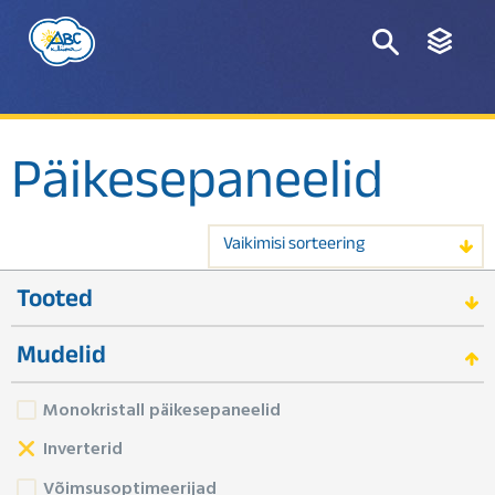
Päikesepaneelid
Vaikimisi sorteering
Tooted
Mudelid
Monokristall päikesepaneelid
Inverterid
Võimsusoptimeerijad