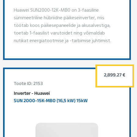
Huawei SUN2000-12K-MB0 on 3-faasiline
sümmeetriline hübriidne päikeseinverter, mis
töötab koos päikesepaneelide ja akusalvestiga,
toetab 1-faasilist varutoidet ning võimaldab
nutikat energiatootmise ja -tarbimise juhtimist.
2,899.27 €
Toote ID: 2153
Inverter - Huawei
SUN 2000-15K-MB0 (16,5 kW) 15kW