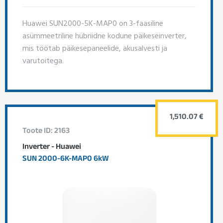
Huawei SUN2000-5K-MAP0 on 3-faasiline
asümmeetriline hübriidne kodune päikeseinverter,
mis töötab päikesepaneelide, akusalvesti ja
varutoitega.
1,510.07 €
Toote ID: 2163
Inverter - Huawei
SUN 2000-6K-MAP0 6kW