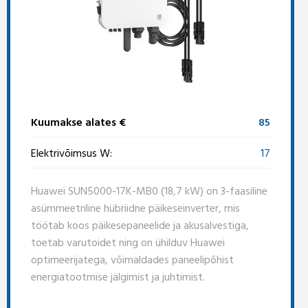
Kuumakse alates €
85
Elektrivõimsus W:
17
Huawei SUN5000-17K-MB0 (18,7 kW) on 3-faasiline
asümmeetriline hübriidne päikeseinverter, mis
töötab koos päikesepaneelide ja akusalvestiga,
toetab varutoidet ning on ühilduv Huawei
optimeerijatega, võimaldades paneelipõhist
energiatootmise jälgimist ja juhtimist.