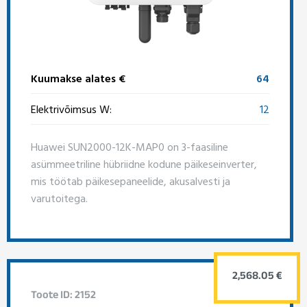
Kuumakse alates €
64
Elektrivõimsus W:
12
Huawei SUN2000-12K-MAP0 on 3-faasiline
asümmeetriline hübriidne kodune päikeseinverter,
mis töötab päikesepaneelide, akusalvesti ja
varutoitega.
2,568.05 €
Toote ID: 2152