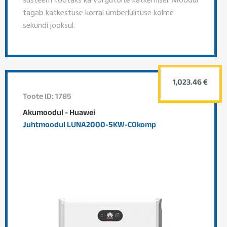
tagab katkestuse korral ümberlülituse kolme
sekundi jooksul.
1,023.46 €
Toote ID: 1785
Akumoodul - Huawei
Juhtmoodul LUNA2000-5KW-C0komp