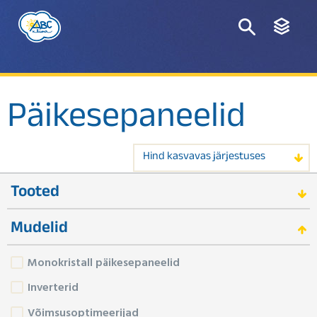
Päikesepaneelid
Hind kasvavas järjestuses
Tooted
Mudelid
Monokristall päikesepaneelid
Inverterid
Võimsusoptimeerijad