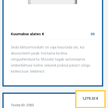
Kuumakse alates €
30
Seda lülitusmoodulit on vaja kasutada siis, kui
akusüsteem peab töötama ka ilma
võrguühenduseta. Moodul tagab automaatse
ümberlülituse kolme sekundi jooksul pärast võrgu
katkestuse tekkimist.
1,279.32 €
Toote ID: 2183