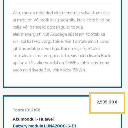
Aku, mis on mõeldud elektrienergia salvestamiseks
ja mida on võimalik kasutada siis, kui elektri hind on
kallis või paneelid parasjagu ei tooda
elektrienergiat. NB! Akudega süsteem töötab ka
siis, kui katkeb võrgutoide. NB! Töötab ainult koos
juhtmooduli ja arvestiga. Kui on vajalik, et aku
töötaks ka ilma võrgutoiteta, siis tuleb lisada Back-
up-box. Üks akumoodul on 5kWh ja ühte süsteemi
saab neid lisada 3tk, ehk kokku 15kWh.
2,535.09 €
Toote ID: 2168
Akumoodul - Huawei
Battery module LUNA2000-5-E1