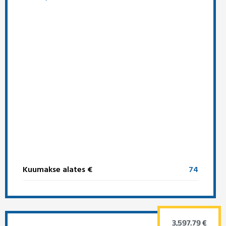
Kuumakse alates €
74
3,597.79 €