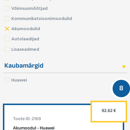
Võimsusmõõtjad
Kommunikatsioonimoodulid
Akumoodulid
Autolaadijad
Lisaseadmed
Kaubamärgid
Huawei
8
92.62 €
Toote ID: 2169
Akumoodul - Huawei