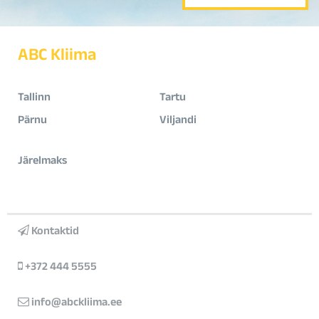
ABC Kliima
Tallinn
Tartu
Pärnu
Viljandi
Järelmaks
Kontaktid
+372 444 5555
info@abckliima.ee