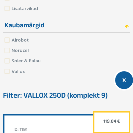
Lisatarvikud
Kaubamärgid
Airobot
Nordcel
Soler & Palau
Vallox
x
Filter: VALLOX 250D (komplekt 9)
119.04 €
ID: 1191