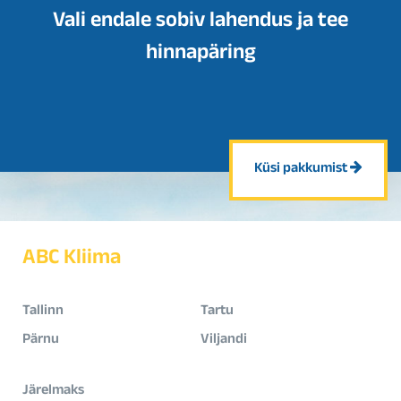
Vali endale sobiv lahendus ja tee
hinnapäring
Küsi pakkumist
ABC Kliima
Tallinn
Tartu
Pärnu
Viljandi
Järelmaks