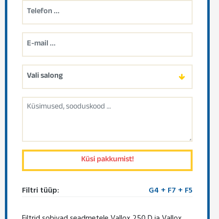
Filtri tüüp:
G4 + F7 + F5
Filtrid sobivad seadmetele Vallox 250 D ja Vallox