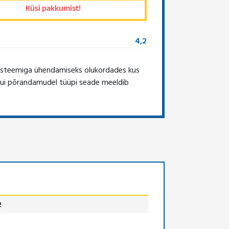
4,2
süsteemiga ühendamiseks olukordades kus
s kui põrandamudel tüüpi seade meeldib
2