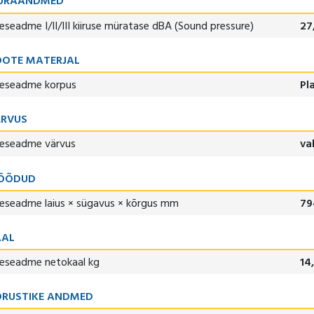
ÜRAANDMED
seseadme I/II/III kiiruse müratase dBA (Sound pressure)
27
OTE MATERJAL
seseadme korpus
Pl
ÄRVUS
seseadme värvus
va
ÕÕDUD
seseadme laius × sügavus × kõrgus mm
79
AAL
seseadme netokaal kg
14
RUSTIKE ANDMED