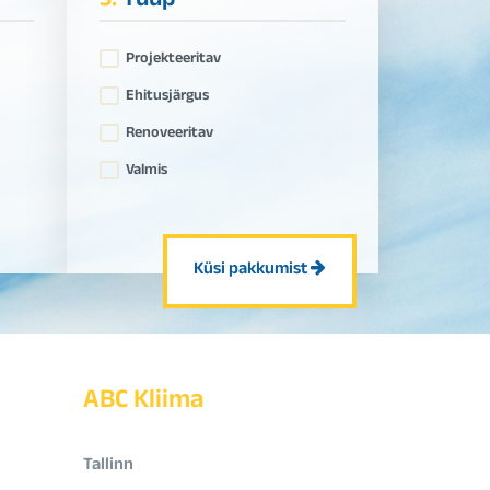
3.
Tüüp
Projekteeritav
Ehitusjärgus
Renoveeritav
Valmis
Küsi pakkumist
ABC Kliima
Tallinn