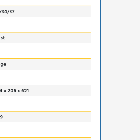
/34/37
ast
lge
4 x 206 x 621
,9