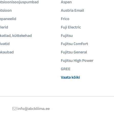
atsioonisoojuspumbad
Aspen
atsioon
Austria Email
epaneelid
Frico
lerid
Fuji Electric
ikatlad, küttekehad
Fujitsu
vatid
Fujitsu Comfort
akaubad
Fujitsu General
Fujitsu High Power
GREE
Vaata kõiki
info@abckliima.ee