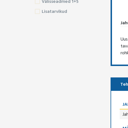
Välisseadmed 1+5
Lisatarvikud
Jah
Uus
tav
roh
Teh
J
Ja