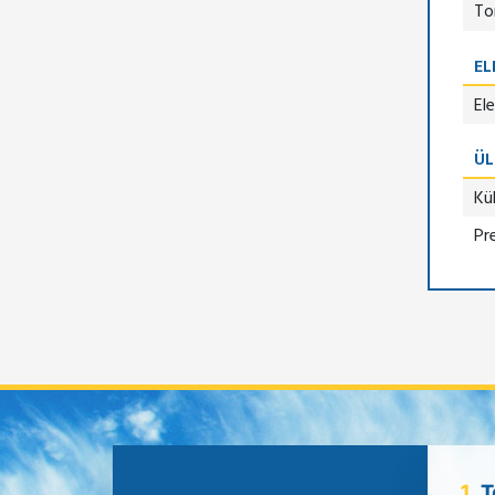
To
EL
El
ÜL
Kü
Pr