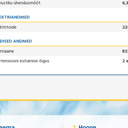
rustiku ühendusmõõt
6,
EKTRIANDMED
ektritoide
22
DISED ANDMED
lmaaine
R3
etensiooni esitamise õigus
2 