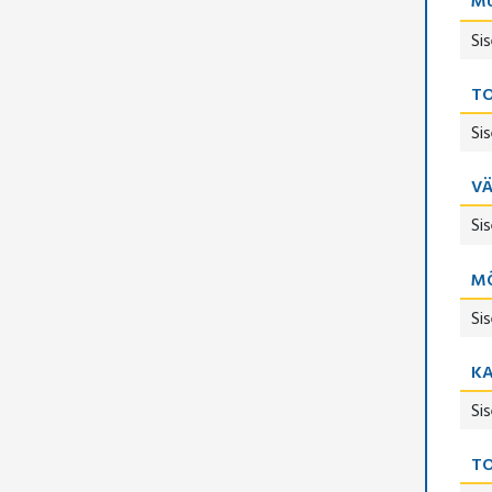
M
Si
TO
Si
V
Si
M
Si
K
Si
TO