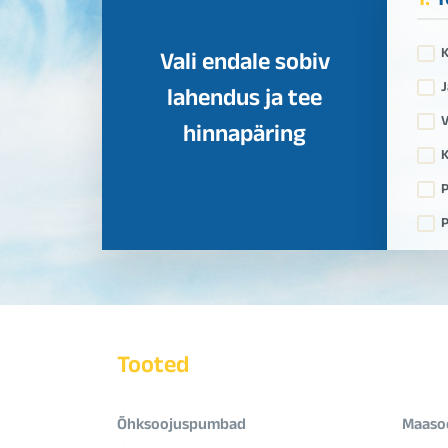
1.
T
Vali endale sobiv
J
lahendus ja tee
V
hinnapäring
K
P
P
Tooted
Õhksoojuspumbad
Maaso