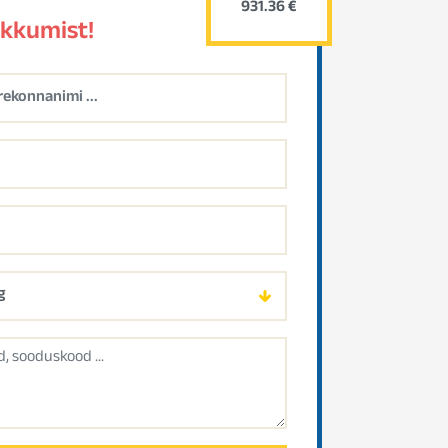
931.36 €
akkumist!