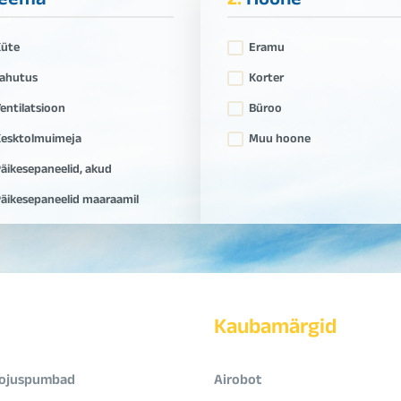
eema
2.
Hoone
Küte
Eramu
ahutus
Korter
entilatsioon
Büroo
esktolmuimeja
Muu hoone
äikesepaneelid, akud
äikesepaneelid maaraamil
Kaubamärgid
ojuspumbad
Airobot