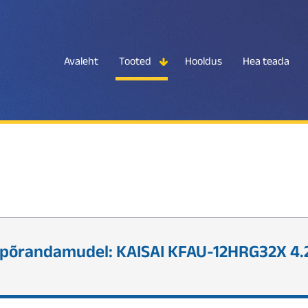
Avaleht
Tooted
Hooldus
Hea teada
 põrandamudel: KAISAI KFAU-12HRG32X 4.