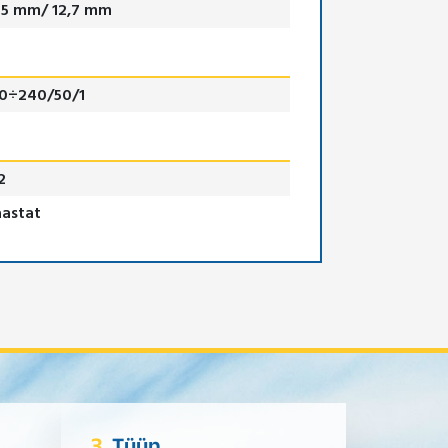
35 mm/ 12,7 mm
0÷240/50/1
2
aastat