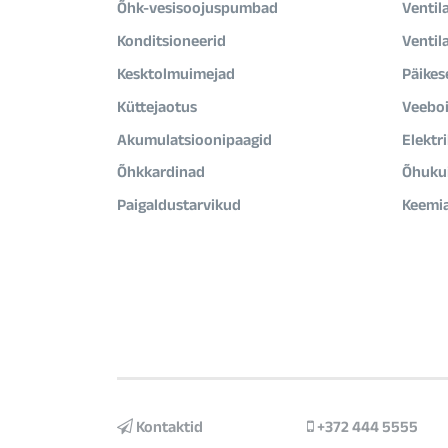
Õhk-vesisoojuspumbad
Ventil
Konditsioneerid
Ventil
Kesktolmuimejad
Päikes
Küttejaotus
Veeboi
Akumulatsioonipaagid
Elektr
Õhkkardinad
Õhukui
Paigaldustarvikud
Keemi
Kontaktid
+372 444 5555