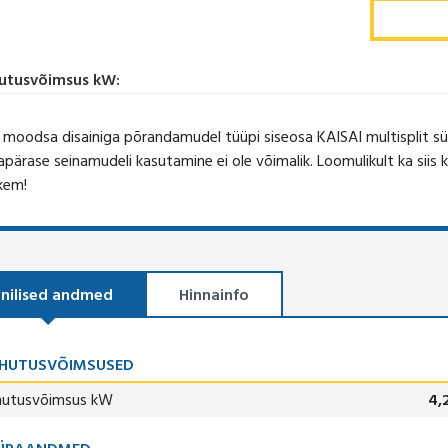
utusvõimsus kW:
 moodsa disainiga põrandamudel tüüpi siseosa KAISAI multisplit 
apärase seinamudeli kasutamine ei ole võimalik. Loomulikult ka sii
kem!
nilised andmed
Hinnainfo
AHUTUSVÕIMSUSED
hutusvõimsus kW
4,