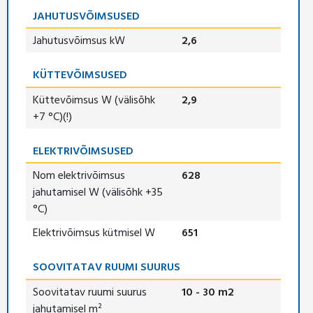
JAHUTUSVÕIMSUSED
Jahutusvõimsus kW
2,6
KÜTTEVÕIMSUSED
Küttevõimsus W (välisõhk
2,9
+7 °C)(!)
ELEKTRIVÕIMSUSED
Nom elektrivõimsus
628
jahutamisel W (välisõhk +35
°C)
Elektrivõimsus kütmisel W
651
SOOVITATAV RUUMI SUURUS
Soovitatav ruumi suurus
10 - 30 m2
jahutamisel m²