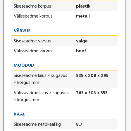
Siseseadme korpus
plastik
Välisseadme korpus
metall
VÄRVUS
Siseseadme värvus
valge
Välisseadme värvus
beeź
MÕÕDUD
Siseseadme laius × sügavus
835 x 208 x 295
× kõrgus mm
Välisseadme laius × sügavus
765 x 303 x 555
× kõrgus mm
KAAL
Siseseadme netokaal kg
8,7