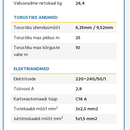
Välisseadme netokaal kg
26,4
TORUSTIKE ANDMED
Torustiku ühendusmõõt
6,35mm / 9,52mm
Torustiku max pikkus m
25
Torustiku max kõrguste
10
vahe m
ELEKTRIANDMED
Elektritoide
220÷240/50/1
Töövool A
2,8
Kaitseautomaadi tüüp
C16 A
Toitekaabli mõõt mm²
3x2,5 mm2
Juhtimiskaabli mõõt mm²
5x1,5 mm2