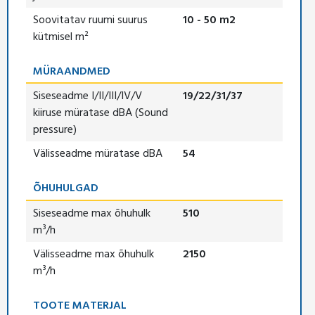
Soovitatav ruumi suurus
10 - 50 m2
kütmisel m²
MÜRAANDMED
Siseseadme I/II/III/IV/V
19/22/31/37
kiiruse müratase dBA (Sound
pressure)
Välisseadme müratase dBA
54
ÕHUHULGAD
Siseseadme max õhuhulk
510
m³/h
Välisseadme max õhuhulk
2150
m³/h
TOOTE MATERJAL