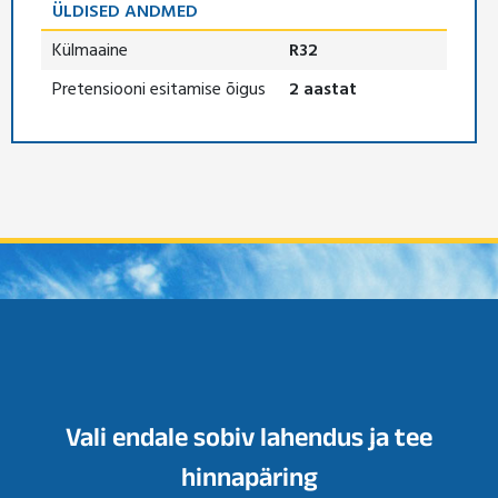
ÜLDISED ANDMED
Külmaaine
R32
Pretensiooni esitamise õigus
2 aastat
Vali endale sobiv lahendus ja tee
hinnapäring