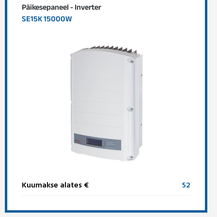
Päikesepaneel - Inverter
SE15K 15000W
Kuumakse alates €
52