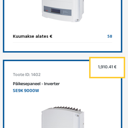
Kuumakse alates €
58
1,910.41 €
Toote ID: 1402
Päikesepaneel - Inverter
SE9K 9000W