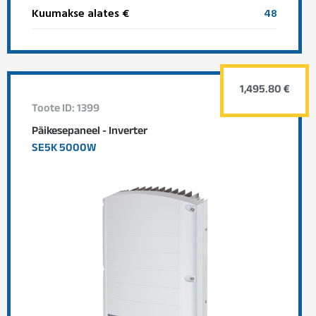
Kuumakse alates €
48
1,495.80 €
Toote ID: 1399
Päikesepaneel - Inverter
SE5K 5000W