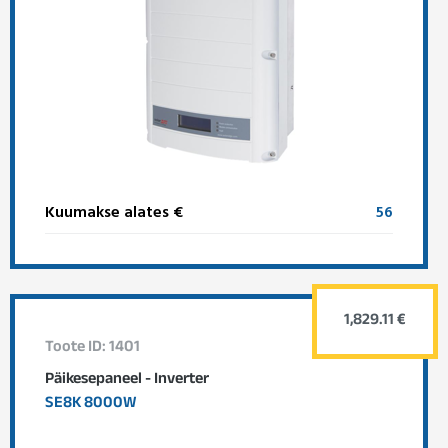
Kuumakse alates €
56
1,829.11 €
Toote ID: 1401
Päikesepaneel - Inverter
SE8K 8000W