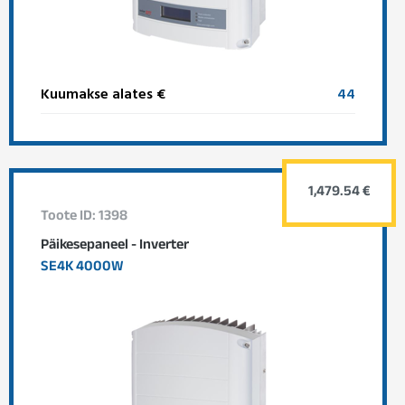
Kuumakse alates €
44
1,479.54 €
Toote ID: 1398
Päikesepaneel - Inverter
SE4K 4000W