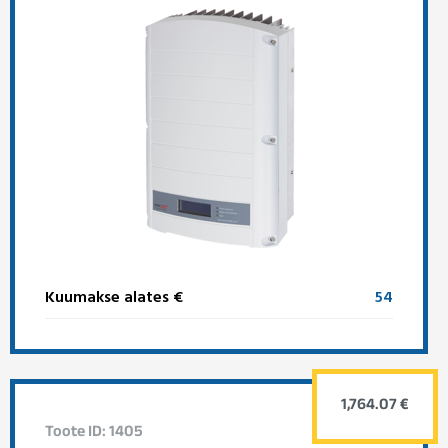
Kuumakse alates €
54
1,764.07 €
Toote ID: 1405