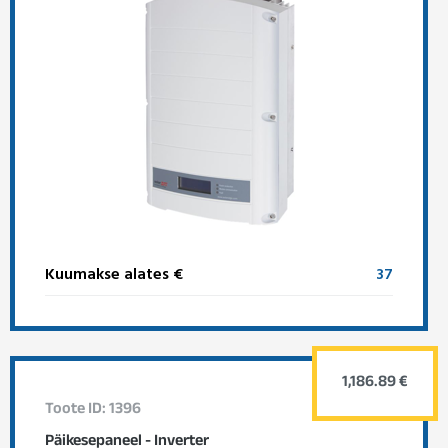
Kuumakse alates €
37
1,186.89 €
Toote ID: 1396
Päikesepaneel - Inverter