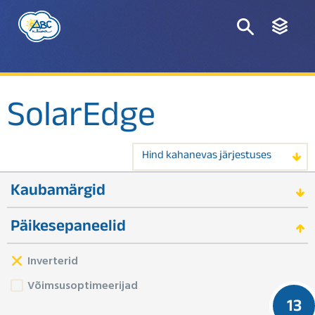
SolarEdge
Hind kahanevas järjestuses
Kaubamärgid
Päikesepaneelid
Inverterid
Võimsusoptimeerijad
13