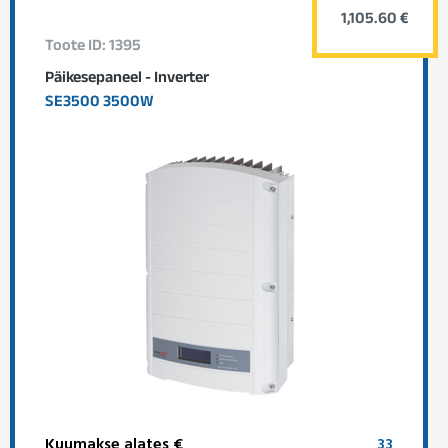
1,105.60 €
Toote ID: 1395
Päikesepaneel - Inverter
SE3500 3500W
Kuumakse alates €
33