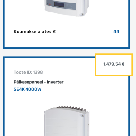
Kuumakse alates €
44
1,479.54 €
Toote ID: 1398
Päikesepaneel - Inverter
SE4K 4000W