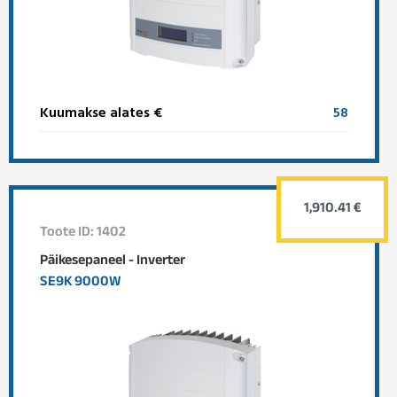
Kuumakse alates €
58
1,910.41 €
Toote ID: 1402
Päikesepaneel - Inverter
SE9K 9000W