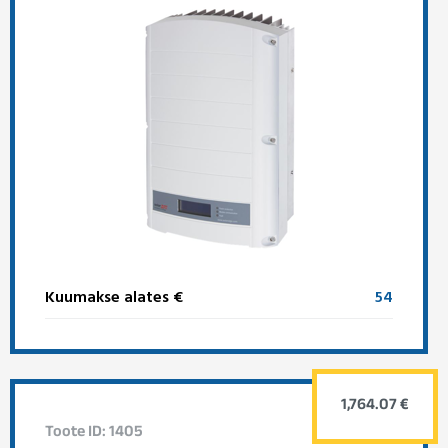
Kuumakse alates €
54
1,764.07 €
Toote ID: 1405