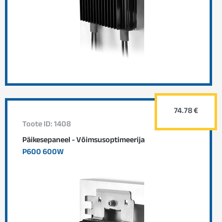
74.78 €
Toote ID: 1408
Päikesepaneel - Võimsusoptimeerija
P600 600W