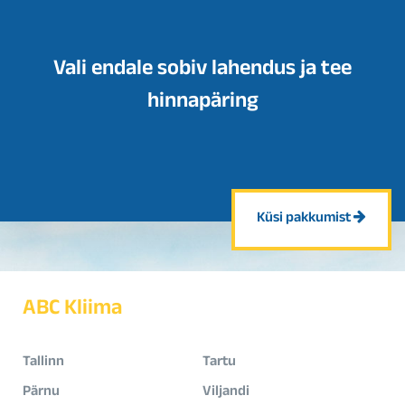
Vali endale sobiv lahendus ja tee
hinnapäring
Küsi pakkumist
ABC Kliima
Tallinn
Tartu
Pärnu
Viljandi