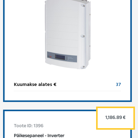
Kuumakse alates €
37
1,186.89 €
Toote ID: 1396
Päikesepaneel - Inverter