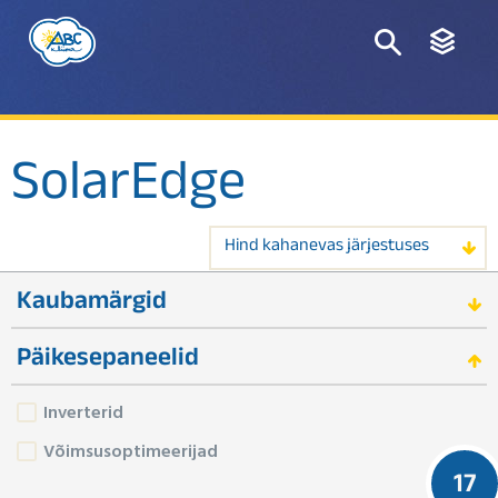
SolarEdge
Hind kahanevas järjestuses
Kaubamärgid
Päikesepaneelid
Inverterid
Võimsusoptimeerijad
17