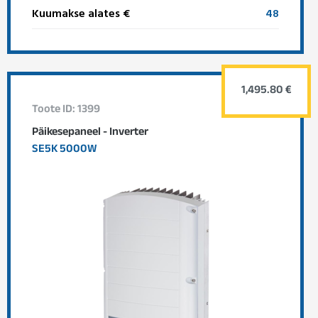
Kuumakse alates €
48
1,495.80 €
Toote ID: 1399
Päikesepaneel - Inverter
SE5K 5000W