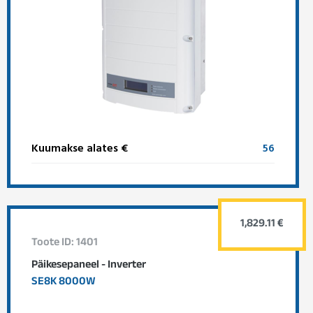
Kuumakse alates €
56
1,829.11 €
Toote ID: 1401
Päikesepaneel - Inverter
SE8K 8000W