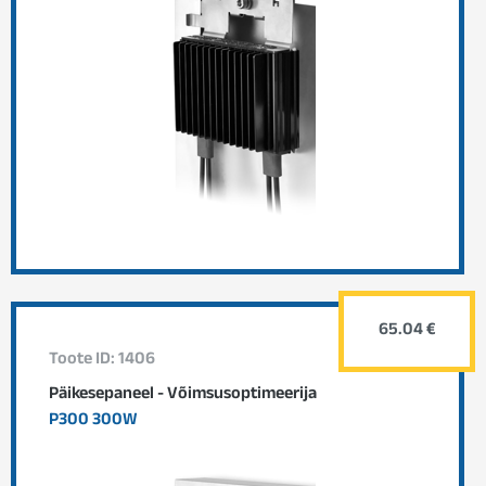
65.04 €
Toote ID: 1406
Päikesepaneel - Võimsusoptimeerija
P300 300W