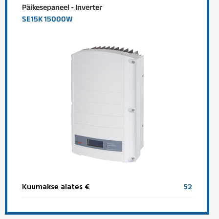
Päikesepaneel - Inverter
SE15K 15000W
Kuumakse alates €
52