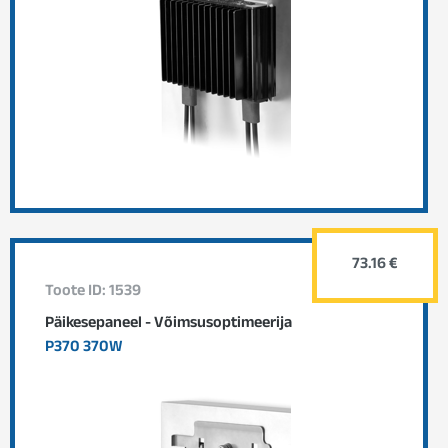
73.16 €
Toote ID: 1539
Päikesepaneel - Võimsusoptimeerija
P370 370W