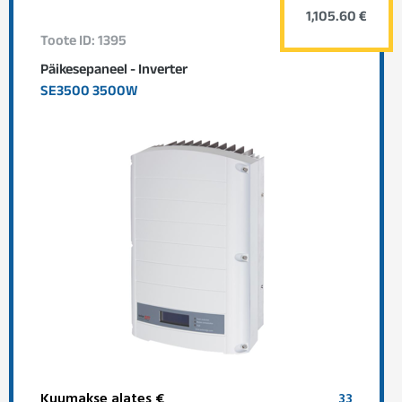
1,105.60 €
Toote ID: 1395
Päikesepaneel - Inverter
SE3500 3500W
Kuumakse alates €
33