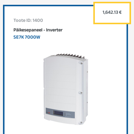
1,642.13 €
Toote ID: 1400
Päikesepaneel - Inverter
SE7K 7000W