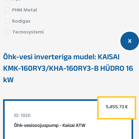
PHM Metal
Rodigas
Tecnosystemi
x
Õhk-vesi inverteriga mudel: KAISAI
KMK-160RY3/KHA-160RY3-B HÜDRO 16
kW
5,455.73 €
ID: 1920
Õhk-vesisoojuspump - Kaisai ATW