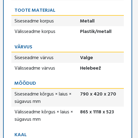
TOOTE MATERJAL
Siseseadme korpus
Metall
Välisseadme korpus
Plastik/metall
VÄRVUS
Siseseadme värvus
Valge
Välisseadme värvus
Helebeež
MÕÕDUD
Siseseadme kõrgus × laius ×
790 x 420 x 270
sügavus mm
Välisseadme kõrgus × laius ×
865 x 1118 x 523
sügavus mm
KAAL