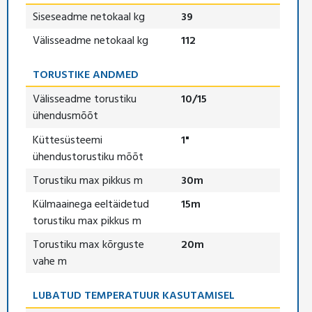
Siseseadme netokaal kg
39
Välisseadme netokaal kg
112
TORUSTIKE ANDMED
Välisseadme torustiku
10/15
ühendusmõõt
Küttesüsteemi
1"
ühendustorustiku mõõt
Torustiku max pikkus m
30m
Külmaainega eeltäidetud
15m
torustiku max pikkus m
Torustiku max kõrguste
20m
vahe m
LUBATUD TEMPERATUUR KASUTAMISEL