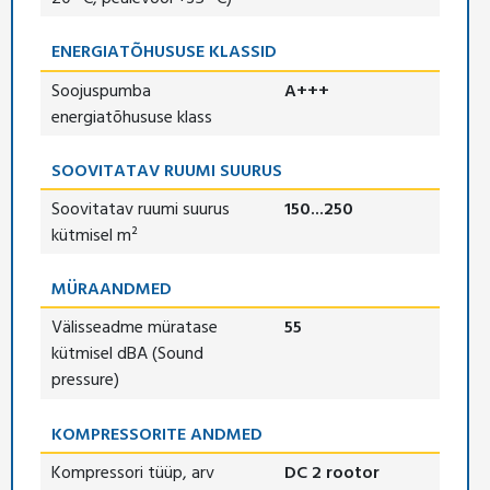
ENERGIATÕHUSUSE KLASSID
Soojuspumba
A+++
energiatõhususe klass
SOOVITATAV RUUMI SUURUS
Soovitatav ruumi suurus
150...250
kütmisel m²
MÜRAANDMED
Välisseadme müratase
55
kütmisel dBA (Sound
pressure)
KOMPRESSORITE ANDMED
Kompressori tüüp, arv
DC 2 rootor