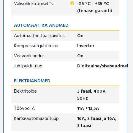
Välisõhk kütmisel °C
-25 °C - +35 °C
(tehase garantii
AUTOMAATIKA ANDMED
Automaatne taaskäivitus
On
Kompressori juhtimine
Inverter
Veevooluandur
On
Juhtpuldi tüüp
Digitaalne/siseseadmel
ELEKTRIANDMED
Elektritoide
3 faasi, 400V,
50Hz
Töövool A
11A +13,5A
Kaitseautomaadi tüüp
16A, 3 faasi ja 16A,
3 faasi