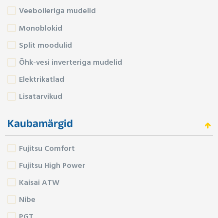
Veeboileriga mudelid
Monoblokid
Split moodulid
Õhk-vesi inverteriga mudelid
Elektrikatlad
Lisatarvikud
Kaubamärgid
Fujitsu Comfort
Fujitsu High Power
Kaisai ATW
Nibe
PGT