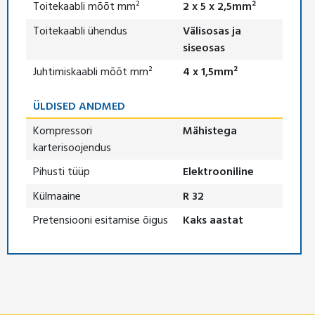
Toitekaabli mõõt mm²
2 x 5 x 2,5mm²
Toitekaabli ühendus
Välisosas ja
siseosas
Juhtimiskaabli mõõt mm²
4 x 1,5mm²
ÜLDISED ANDMED
Kompressori
Mähistega
karterisoojendus
Pihusti tüüp
Elektrooniline
Külmaaine
R 32
Pretensiooni esitamise õigus
Kaks aastat