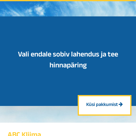
Vali endale sobiv lahendus ja tee
hinnapäring
Küsi pakkumist
ABC Kliima