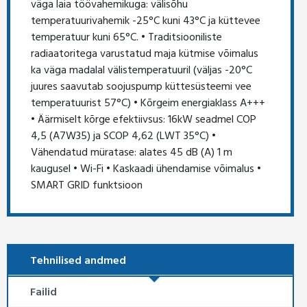
väga laia töövahemikuga: välisõhu
temperatuurivahemik -25°C kuni 43°C ja küttevee
temperatuur kuni 65°C. • Traditsiooniliste
radiaatoritega varustatud maja kütmise võimalus
ka väga madalal välistemperatuuril (väljas -20°C
juures saavutab soojuspump küttesüsteemi vee
temperatuurist 57°C) • Kõrgeim energiaklass A+++
• Äärmiselt kõrge efektiivsus: 16kW seadmel COP
4,5 (A7W35) ja SCOP 4,62 (LWT 35°C) •
Vähendatud müratase: alates 45 dB (A) 1 m
kaugusel • Wi-Fi • Kaskaadi ühendamise võimalus •
SMART GRID funktsioon
Tehnilised andmed
Failid