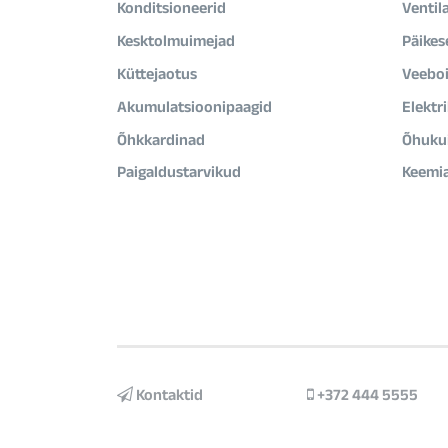
Konditsioneerid
Ventil
Kesktolmuimejad
Päikes
Küttejaotus
Veeboi
Akumulatsioonipaagid
Elektr
Õhkkardinad
Õhukui
Paigaldustarvikud
Keemi
Kontaktid
+372 444 5555