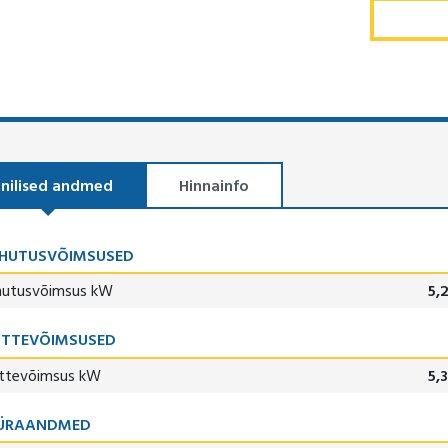
nilised andmed
Hinnainfo
AHUTUSVÕIMSUSED
hutusvõimsus kW
5,
ÜTTEVÕIMSUSED
ttevõimsus kW
5,
ÜRAANDMED