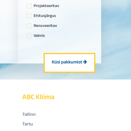
Projekteeritav
Ehitusjärgus
Renoveeritav
Valmis
Küsi pakkumist
ABC Kliima
Tallinn
Tartu