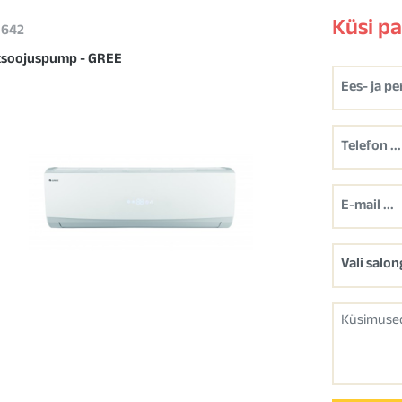
Küsi p
 1642
soojuspump - GREE