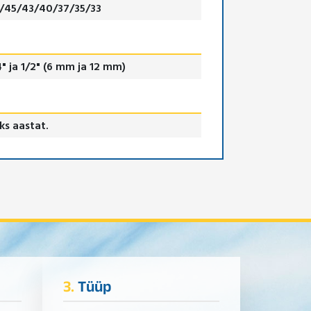
/45/43/40/37/35/33
4" ja 1/2" (6 mm ja 12 mm)
ks aastat.
3.
Tüüp