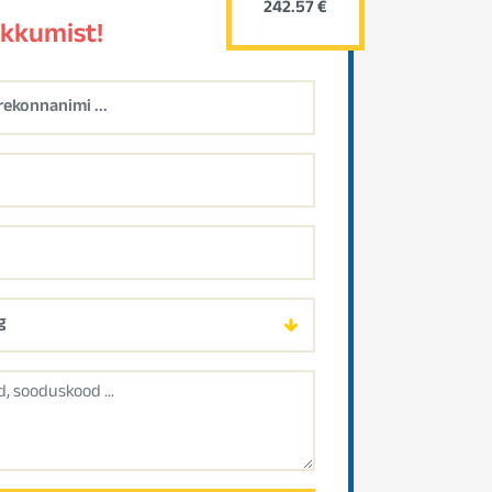
242.57 €
akkumist!