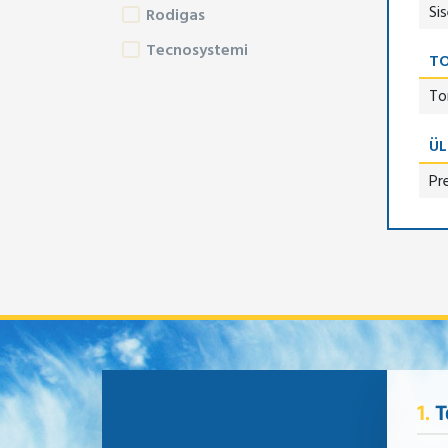
Si
Rodigas
Tecnosystemi
TO
To
ÜL
Pr
1.
T