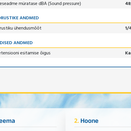
seseadme müratase dBA (Sound pressure)
48
RUSTIKE ANDMED
rustiku ühendusmõõt
1/
DISED ANDMED
etensiooni esitamise õigus
Ka
eema
2.
Hoone