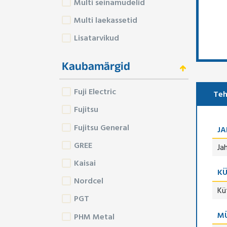
Multi seinamudelid
Multi laekassetid
Lisatarvikud
Kaubamärgid
Fuji Electric
Teh
Fujitsu
Fujitsu General
J
GREE
Ja
Kaisai
K
Nordcel
Kü
PGT
M
PHM Metal