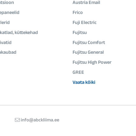
atsioon
Austria Email
epaneelid
Frico
lerid
Fuji Electric
ikatlad, küttekehad
Fujitsu
vatid
Fujitsu Comfort
akaubad
Fujitsu General
Fujitsu High Power
GREE
Vaata kõiki
info@abckliima.ee