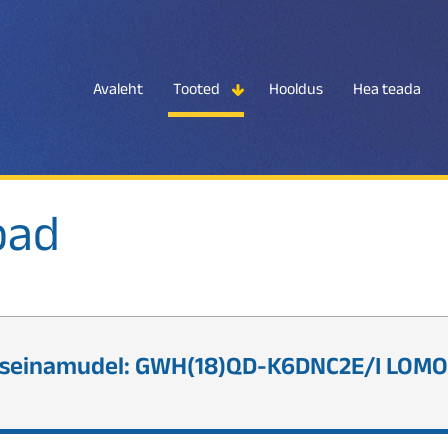
Avaleht
Tooted
Hooldus
Hea teada
bad
 seinamudel: GWH(18)QD-K6DNC2E/I LOMO