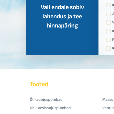
Vali endale sobiv
J
lahendus ja tee
V
hinnapäring
K
P
P
Tooted
Õhksoojuspumbad
Maaso
Õhk-vesisoojuspumbad
Ventil