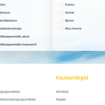
Küte
Eramu
ahutus
Korter
entilatsioon
Büroo
esktolmuimeja
Muu hoone
äikesepaneelid, akud
äikesepaneelid maaraamil
Kaubamärgid
ojuspumbad
Airobot
atsioonisoojuspumbad
Aspen