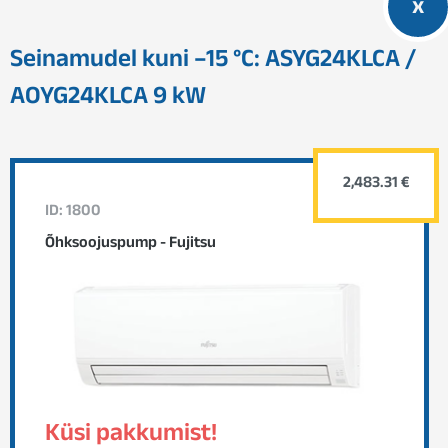
x
Seinamudel kuni –15 °C: ASYG24KLCA /
AOYG24KLCA 9 kW
2,483.31 €
ID: 1800
Õhksoojuspump - Fujitsu
Küsi pakkumist!