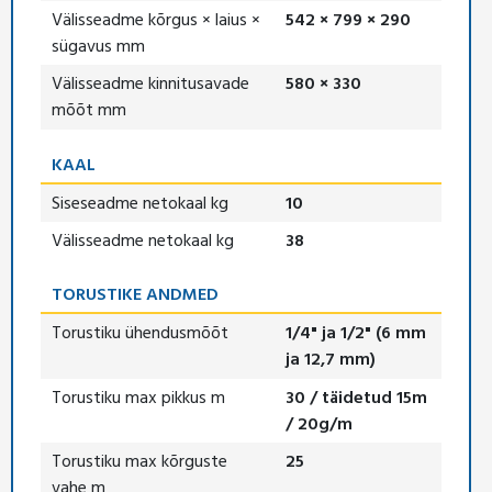
Välisseadme kõrgus × laius ×
542 × 799 × 290
sügavus mm
Välisseadme kinnitusavade
580 × 330
mõõt mm
KAAL
Siseseadme netokaal kg
10
Välisseadme netokaal kg
38
TORUSTIKE ANDMED
Torustiku ühendusmõõt
1/4" ja 1/2" (6 mm
ja 12,7 mm)
Torustiku max pikkus m
30 / täidetud 15m
/ 20g/m
Torustiku max kõrguste
25
vahe m