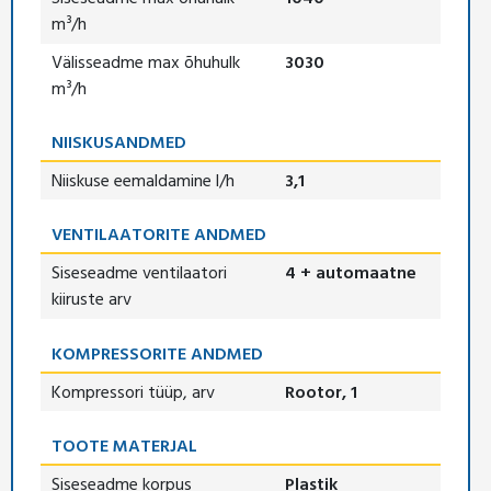
m³/h
Välisseadme max õhuhulk
3030
m³/h
NIISKUSANDMED
Niiskuse eemaldamine l/h
3,1
VENTILAATORITE ANDMED
Siseseadme ventilaatori
4 + automaatne
kiiruste arv
KOMPRESSORITE ANDMED
Kompressori tüüp, arv
Rootor, 1
TOOTE MATERJAL
Siseseadme korpus
Plastik