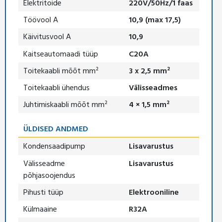
Elektritoide
220V/50Hz/1 faas
Töövool A
10,9 (max 17,5)
Käivitusvool A
10,9
Kaitseautomaadi tüüp
C20A
Toitekaabli mõõt mm²
3 x 2,5 mm²
Toitekaabli ühendus
Välisseadmes
Juhtimiskaabli mõõt mm²
4 × 1,5 mm²
ÜLDISED ANDMED
Kondensaadipump
Lisavarustus
Välisseadme
Lisavarustus
põhjasoojendus
Pihusti tüüp
Elektrooniline
Külmaaine
R32A