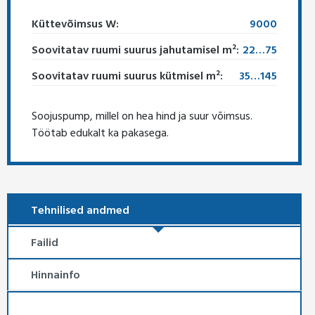
Küttevõimsus W:
9000
Soovitatav ruumi suurus jahutamisel m²:
22…75
Soovitatav ruumi suurus kütmisel m²:
35…145
Soojuspump, millel on hea hind ja suur võimsus.
Töötab edukalt ka pakasega.
Tehnilised andmed
Failid
Hinnainfo