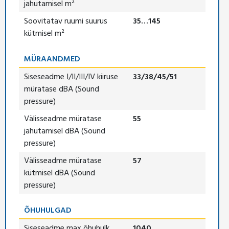
jahutamisel m²
Soovitatav ruumi suurus
35…145
kütmisel m²
MÜRAANDMED
Siseseadme I/II/III/IV kiiruse
33/38/45/51
müratase dBA (Sound
pressure)
Välisseadme müratase
55
jahutamisel dBA (Sound
pressure)
Välisseadme müratase
57
kütmisel dBA (Sound
pressure)
ÕHUHULGAD
Siseseadme max õhuhulk
1040