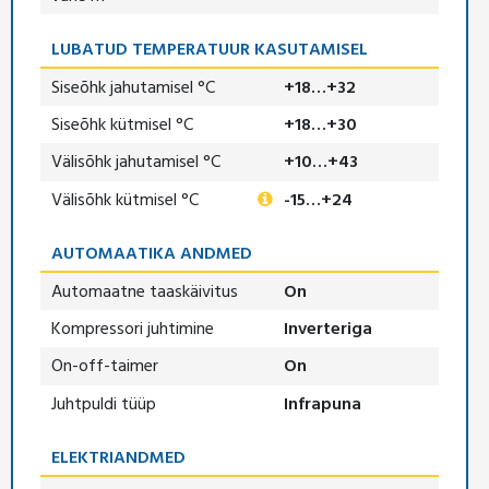
LUBATUD TEMPERATUUR KASUTAMISEL
Siseõhk jahutamisel °C
+18…+32
Siseõhk kütmisel °C
+18…+30
Välisõhk jahutamisel °C
+10…+43
Välisõhk kütmisel °C
-15…+24
AUTOMAATIKA ANDMED
Automaatne taaskäivitus
On
Kompressori juhtimine
Inverteriga
On-off-taimer
On
Juhtpuldi tüüp
Infrapuna
ELEKTRIANDMED