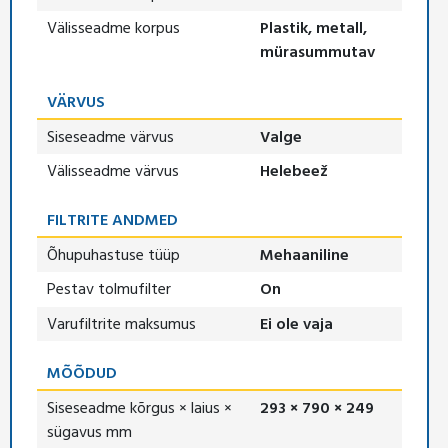
Välisseadme korpus
Plastik, metall,
mürasummutav
VÄRVUS
Siseseadme värvus
Valge
Välisseadme värvus
Helebeež
FILTRITE ANDMED
Õhupuhastuse tüüp
Mehaaniline
Pestav tolmufilter
On
Varufiltrite maksumus
Ei ole vaja
MÕÕDUD
Siseseadme kõrgus × laius ×
293 × 790 × 249
sügavus mm