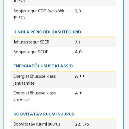
10 °C)
Soojustegur COP (välisõhk –
2,3
15 °C)
KINDLA PERIOODI KASUTEGURID
Jahutustegur SEER
7,1
Soojustegur SCOP
4,0
ENERGIATÕHUSUSE KLASSID
Energiatõhususe klass
A ++
jahutamisel
Energiatõhususe klass
A +
kütmisel
SOOVITATAV RUUMI SUURUS
Soovitatav ruumi suurus
22…75