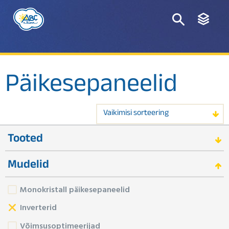
Päikesepaneelid
Vaikimisi sorteering
Tooted
Mudelid
Monokristall päikesepaneelid
Inverterid
Võimsusoptimeerijad