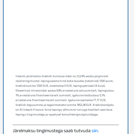
Inbanki järelmaksu krediidi kulukuse määr on 23,24% aastas järgmistel
näidistingimustel: lepingueseme hind kohe tasudes (netohind) 1500 eurot,
krediidisumma 1500 EUR, sissemakse 0 EUR, lepinguperiood 24 kuud,
fikseeritud intressimäär aastas 9,9% arvestatuna ostusummalt, lepingutasu
1% arvestatuna finantseeritavalt summalt, igakuine haldustasu 0,1%
arvestatuna finantseeritavalt summalt. Igakuine osamakse 77,17 EUR,
krediidi kogusumma ja tagasimaksete summa 1852,08 EUR. Krediidiandjaks
on AS Inbank Finance. Enne lepingu sõlmimist tutvuge hoolikalt soovitava
lepingu tingimustega ja vajadusel konsulteerige asjatundjaga.
Järelmaksu tingimustega saab tutvuda
siin
.