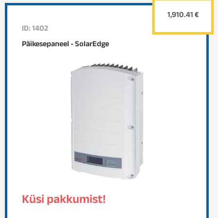
1,910.41 €
ID: 1402
Päikesepaneel - SolarEdge
Küsi pakkumist!