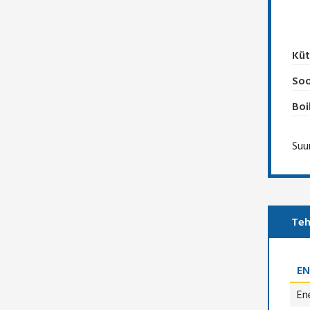
Küt
Soo
Boi
Suu
Teh
EN
En