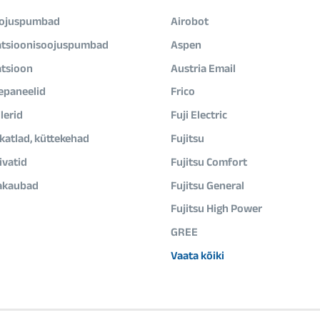
ojuspumbad
Airobot
atsioonisoojuspumbad
Aspen
atsioon
Austria Email
epaneelid
Frico
lerid
Fuji Electric
ikatlad, küttekehad
Fujitsu
vatid
Fujitsu Comfort
akaubad
Fujitsu General
Fujitsu High Power
GREE
Vaata kõiki