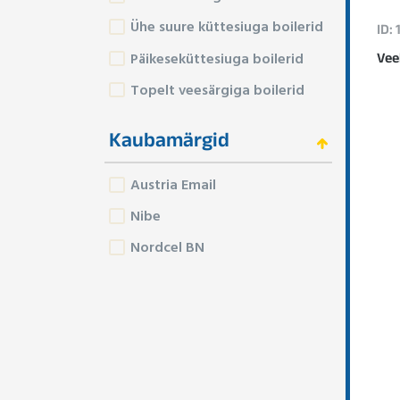
Ühe suure küttesiuga boilerid
ID:
Päikeseküttesiuga boilerid
Vee
Topelt veesärgiga boilerid
Kaubamärgid
Austria Email
Nibe
Nordcel BN