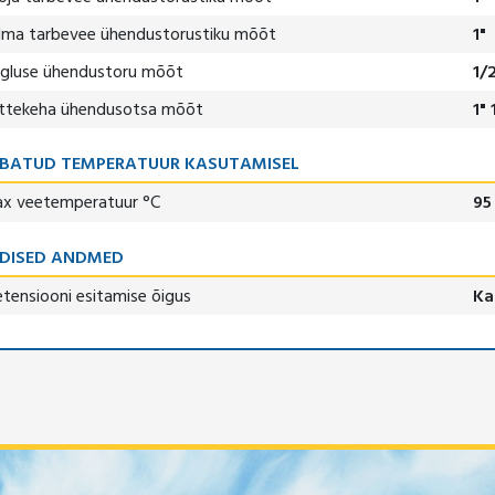
lma tarbevee ühendustorustiku mõõt
1"
ngluse ühendustoru mõõt
1/
ttekeha ühendusotsa mõõt
1" 
BATUD TEMPERATUUR KASUTAMISEL
x veetemperatuur °C
95
DISED ANDMED
etensiooni esitamise õigus
Ka