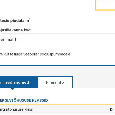
tesiu pindala m²:
jusülekanne kW:
leri maht l:
re küttesiuga veeboiler soojuspumpadele.
nilised andmed
Hinnainfo
ERGIATÕHUSUSE KLASSID
ergiatõhususe klass
D