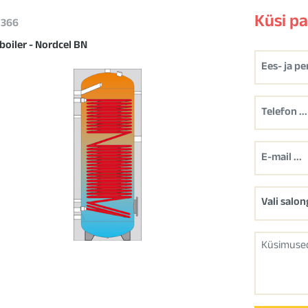
Küsi p
 1366
boiler - Nordcel BN