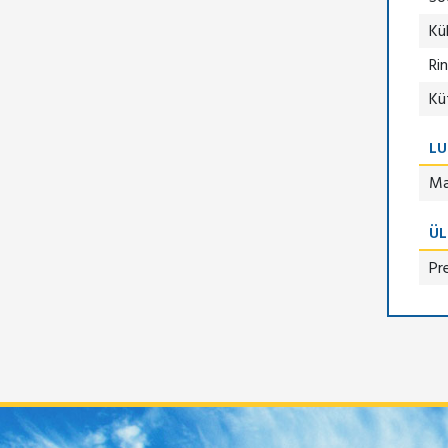
Kü
Ri
Kü
LU
Ma
ÜL
Pr