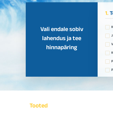
1.
T
Vali endale sobiv
J
lahendus ja tee
V
hinnapäring
K
P
P
Tooted