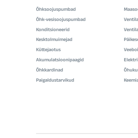
Õhksoojuspumbad
Maaso
Õhk-vesisoojuspumbad
Ventil
Konditsioneerid
Ventil
Kesktolmuimejad
Päikes
Küttejaotus
Veeboi
Akumulatsioonipaagid
Elektr
Õhkkardinad
Õhukui
Paigaldustarvikud
Keemi