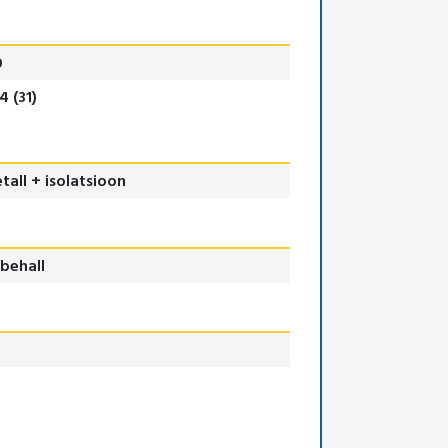
0
4 (31)
tall + isolatsioon
behall