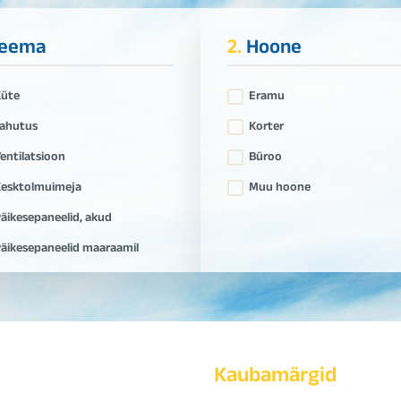
eema
2.
Hoone
Küte
Eramu
ahutus
Korter
entilatsioon
Büroo
esktolmuimeja
Muu hoone
äikesepaneelid, akud
äikesepaneelid maaraamil
Kaubamärgid