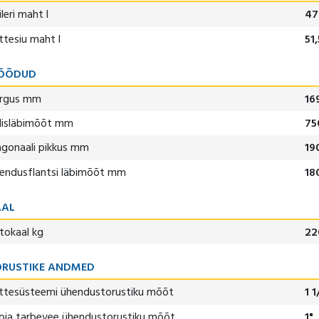
leri maht l
47
ttesiu maht l
51,
ÕÕDUD
rgus mm
16
lisläbimõõt mm
75
agonaali pikkus mm
19
endusflantsi läbimõõt mm
18
AAL
tokaal kg
22
RUSTIKE ANDMED
ttesüsteemi ühendustorustiku mõõt
1 1
oja tarbevee ühendustorustiku mõõt
1"