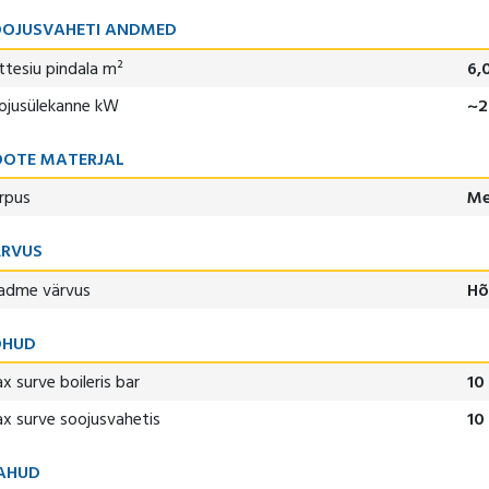
OOJUSVAHETI ANDMED
ttesiu pindala m²
6,
ojusülekanne kW
~2
OTE MATERJAL
rpus
Me
ÄRVUS
adme värvus
Hõ
ÕHUD
x surve boileris bar
10
x surve soojusvahetis
10
AHUD