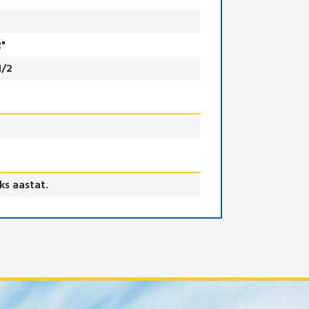
2"
1/2
ks aastat.