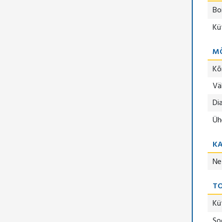
Boi
Kü
M
Kõ
Vä
Di
Üh
K
Ne
TO
Kü
So