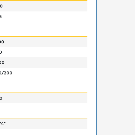
0
5
90
0
00
0/200
0
/4"