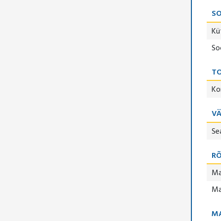
S
Kü
So
TO
Ko
V
Se
R
Ma
Ma
M