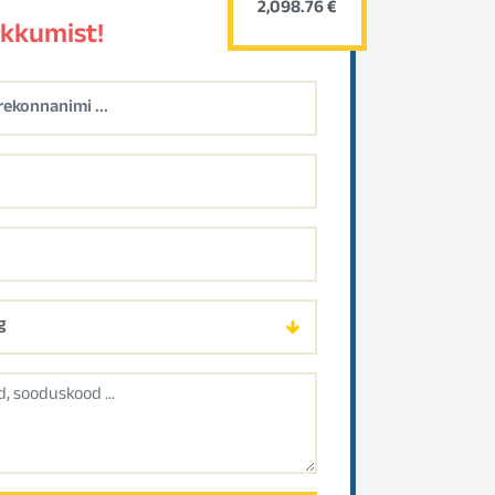
2,098.76 €
akkumist!