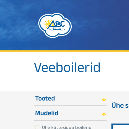
Veeboilerid
Tooted
Ühe s
Mudelid
Ühe küttesiuga boilerid