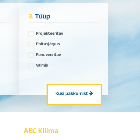
3.
Tüüp
Projekteeritav
Ehitusjärgus
Renoveeritav
Valmis
Küsi pakkumist
ABC Kliima