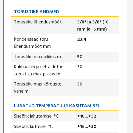
TORUSTIKE ANDMED
Torustiku ühendusmõõt
3/8" ja 5/8" (10
mm ja 15 mm)
Kondensaaditoru
23,4
ühendusmõõt mm
Torustiku max pikkus m
50
Külmaainega eeltäidetud
30
torustiku max pikkus m
Torustiku max kõrguste
30
vahe m
LUBATUD TEMPERATUUR KASUTAMISEL
Siseõhk jahutamisel °C
+18...+32
Siseõhk kütmisel °C
+16...+30