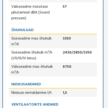
Välisseadme müratase
57
jahutamisel dBA (Sound
pressure)
ÕHUHULGAD
Siseseadme max õhuhulk
3350
m³/h
Siseseadme õhuhulk m³/h
2430/2850/3350
(I/II/III/IV kiirus)
Välisseadme max õhuhulk
6750
m³/h
NIISKUSANDMED
Niiskuse eemaldamine l/h
1,5
VENTILAATORITE ANDMED