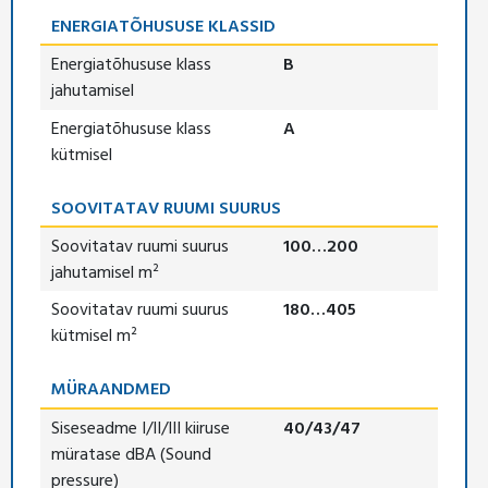
ENERGIATÕHUSUSE KLASSID
Energiatõhususe klass
B
jahutamisel
Energiatõhususe klass
A
kütmisel
SOOVITATAV RUUMI SUURUS
Soovitatav ruumi suurus
100…200
jahutamisel m²
Soovitatav ruumi suurus
180…405
kütmisel m²
MÜRAANDMED
Siseseadme I/II/III kiiruse
40/43/47
müratase dBA (Sound
pressure)