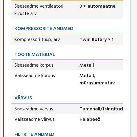
Siseseadme ventilaatori
3 + automaatne
kiiruste arv
KOMPRESSORITE ANDMED
Kompressori tüüp, arv
Twin Rotary × 1
TOOTE MATERJAL
Siseseadme korpus
Metall
Välisseadme korpus
Metall,
mürasummutav
VÄRVUS
Siseseadme värvus
Tumehall/tsingitud
Välisseadme värvus
Helebeež
FILTRITE ANDMED