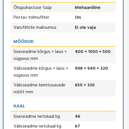
Õhupuhastuse tüüp
Mehaaniline
Pestav tolmufilter
On
Varufiltrite maksumus
Ei ole vaja
MÕÕDUD
Siseseadme kõrgus × laius ×
400 × 1050 × 500
sügavus mm
Välisseadme kõrgus × laius ×
998 × 940 × 320
sügavus mm
Välisseadme kinnitusavade
650 × 330
mõõt mm
KAAL
Siseseadme netokaal kg
46
Välisseadme netokaal kg
67