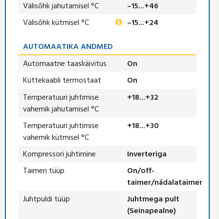
Välisõhk jahutamisel °C
–15...+46
Välisõhk kütmisel °C
–15...+24
AUTOMAATIKA ANDMED
Automaatne taaskäivitus
On
Küttekaabli termostaat
On
Temperatuuri juhtimise
+18...+32
vahemik jahutamisel °C
Temperatuuri juhtimise
+18...+30
vahemik kütmisel °C
Kompressori juhtimine
Inverteriga
Taimeri tüüp
On/off-
taimer/nädalataimer
Juhtpuldi tüüp
Juhtmega pult
(Seinapealne)