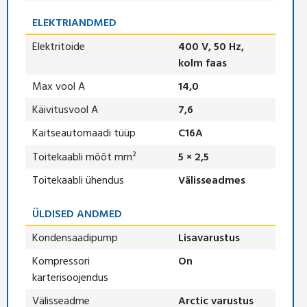
ELEKTRIANDMED
Elektritoide
400 V, 50 Hz,
kolm faas
Max vool A
14,0
Käivitusvool A
7,6
Kaitseautomaadi tüüp
C16A
Toitekaabli mõõt mm²
5 × 2,5
Toitekaabli ühendus
Välisseadmes
ÜLDISED ANDMED
Kondensaadipump
Lisavarustus
Kompressori
On
karterisoojendus
Välisseadme
Arctic varustus