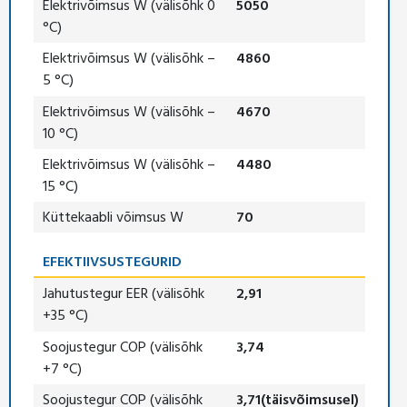
Elektrivõimsus W (välisõhk 0
5050
°C)
Elektrivõimsus W (välisõhk –
4860
5 °C)
Elektrivõimsus W (välisõhk –
4670
10 °C)
Elektrivõimsus W (välisõhk –
4480
15 °C)
Küttekaabli võimsus W
70
EFEKTIIVSUSTEGURID
Jahutustegur EER (välisõhk
2,91
+35 °C)
Soojustegur COP (välisõhk
3,74
+7 °C)
Soojustegur COP (välisõhk
3,71(täisvõimsusel)