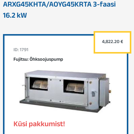
ARXG45KHTA/AOYG45KRTA 3-faasi
16.2 kW
4,822.20 €
ID: 1791
Fujitsu: Õhksoojuspump
Küsi pakkumist!