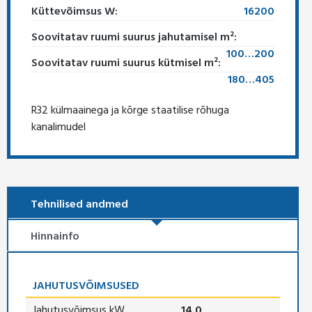
Küttevõimsus W:
16200
Soovitatav ruumi suurus jahutamisel m²:
100…200
Soovitatav ruumi suurus kütmisel m²:
180…405
R32 külmaainega ja kõrge staatilise rõhuga
kanalimudel
Tehnilised andmed
Hinnainfo
JAHUTUSVÕIMSUSED
Jahutusvõimsus kW
14,0