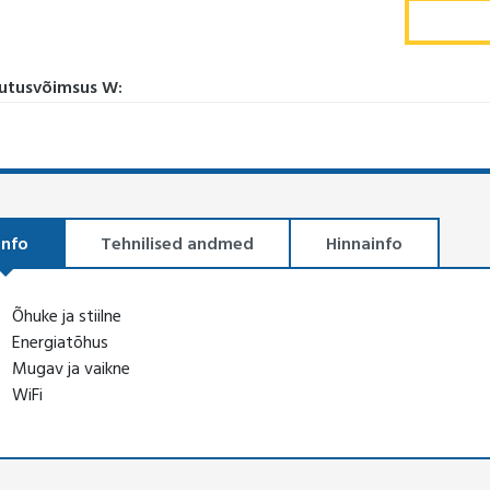
utusvõimsus W:
info
Tehnilised andmed
Hinnainfo
Õhuke ja stiilne
Energiatõhus
Mugav ja vaikne
WiFi