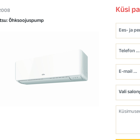
Küsi p
 2008
itsu: Õhksoojuspump