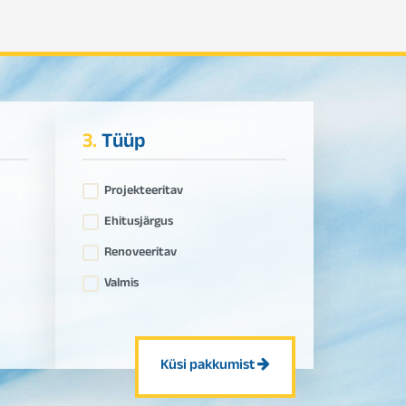
3.
Tüüp
Projekteeritav
Ehitusjärgus
Renoveeritav
Valmis
Küsi pakkumist