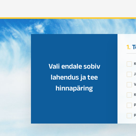
1.
T
Vali endale sobiv
J
lahendus ja tee
V
hinnapäring
K
P
P