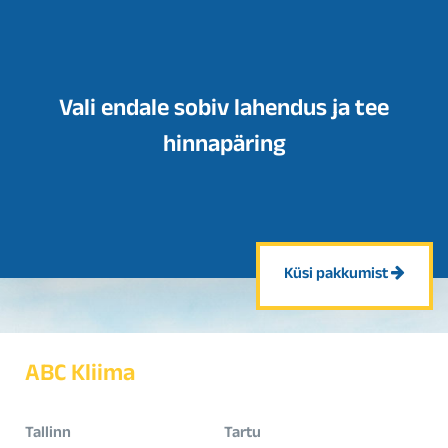
Vali endale sobiv lahendus ja tee
hinnapäring
Küsi pakkumist
ABC Kliima
Tallinn
Tartu