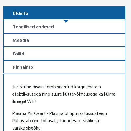
Üldinfo
Tehnilised andmed
Meedia
Failid
Hinnainfo
Ilus stiilne disain kombineeritud kõrge energia
efektiivsusega ning suure küttevõimsusega ka külma
ilmaga! WiFi!
Plasma Air Clean! - Plasma õhupuhastussüsteem
Puhastab õhu tõhusalt, tagades tervisliku ja
värske siseõhu.