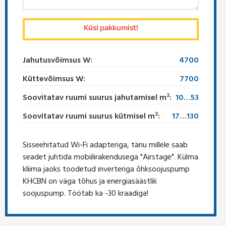
Jahutusvõimsus W:
4700
Küttevõimsus W:
7700
Soovitatav ruumi suurus jahutamisel m²:
10…53
Soovitatav ruumi suurus kütmisel m²:
17…130
Sisseehitatud Wi-Fi adapteriga, tänu millele saab
seadet juhtida mobiilirakendusega "Airstage". Külma
kliima jaoks toodetud inverteriga õhksoojuspump
KHCBN on väga tõhus ja energiasäästlik
soojuspump. Töötab ka -30 kraadiga!