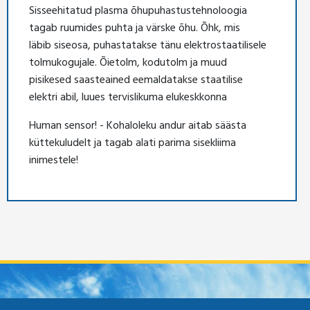
Sisseehitatud plasma õhupuhastustehnoloogia
tagab ruumides puhta ja värske õhu. Õhk, mis
läbib siseosa, puhastatakse tänu elektrostaatilisele
tolmukogujale. Õietolm, kodutolm ja muud
pisikesed saasteained eemaldatakse staatilise
elektri abil, luues tervislikuma elukeskkonna
Human sensor! - Kohaloleku andur aitab säästa
küttekuludelt ja tagab alati parima sisekliima
inimestele!