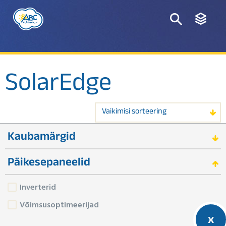
SolarEdge
Vaikimisi sorteering
Kaubamärgid
Päikesepaneelid
Inverterid
Võimsusoptimeerijad
x