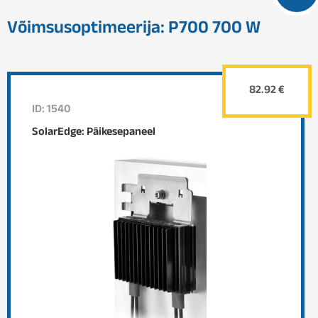
Võimsusoptimeerija: P700 700 W
82.92 €
ID: 1540
SolarEdge: Päikesepaneel