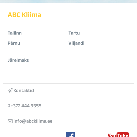
ABC Kliima
Tallinn
Tartu
Pärnu
Viljandi
Järelmaks
Kontaktid
+372 444 5555
info@abckliima.ee